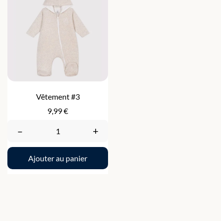
Vêtement #3
Prix
9,99 €
–
+
Ajouter au panier