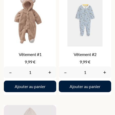
Vêtement #1
Vêtement #2
Prix
Prix
9,99 €
9,99 €
–
+
–
+
Ajouter au panier
Ajouter au panier