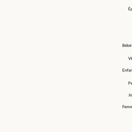
Ép
Bébé
V
Enfa
P
Jo
Fem