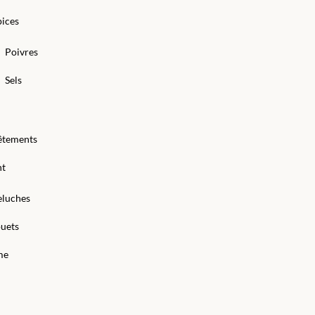
ices
Poivres
Sels
êtements
nt
eluches
uets
me